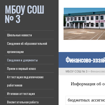
МБОУ СОШ
№ 3
Школьные новости
Сведения об образовательной
организации
Финансово-хозя
Сведения и документы
Прием в первый класс
МБОУ СОШ № 3
>
Финансово
Аттестация педагогических
Информация об об
работников
Итоговая аттестация
бюджетных ассигно
Воспитательная работа